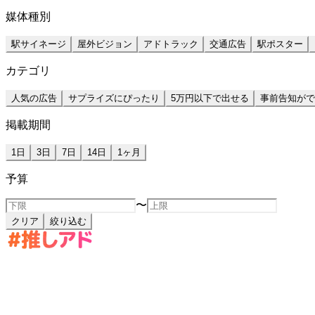
媒体種別
駅サイネージ
屋外ビジョン
アドトラック
交通広告
駅ポスター
カテゴリ
人気の広告
サプライズにぴったり
5万円以下で出せる
事前告知がで
掲載期間
1日
3日
7日
14日
1ヶ月
予算
〜
クリア
絞り込む