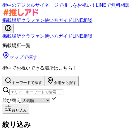
街中のデジタルサイネージで推しをお祝い！LINEで無料相
掲載場所
クラファン
使い方ガイド
LINE相談
掲載場所
クラファン
使い方ガイド
LINE相談
掲載場所一覧
マップで探す
街中でお祝いできる場所はこちら！
キーワードで探す
会場から探す
並び替え
絞り込み
絞り込み