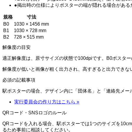
●
掲出時の仕様によりポスターの端が隠れる場合がある
規格
寸法
B0
1030 × 1456 mm
B1
1030 × 728 mm
B2
728 × 515 mm
解像度の目安
適正解像度は、原寸サイズの状態で100dpiです。B0ポスターのピク
解像度が低いと画像が粗く出力され、高すぎると出力できない
必須の記載事項
駅ポスターの場合、デザイン内に「団体名」と「連絡先メー
実行委員会の作り方はこちら
»
QRコード・SNSロゴのルール
QRコードを入れる場合、駅ポスターでは1つのサイズを10c
るため事前に相談してください。