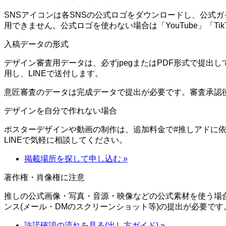
SNSアイコンは各SNSの公式ロゴをダウンロードし、公式ガイ
用できません。公式ロゴを使わない場合は「YouTube」「T
入稿データの形式
デザイン審査用データは、必ずjpegまたはPDF形式で提出
用し、LINEで送付します。
意匠審査のデータは完成データで提出が必要です。審査承認
デザインを自分で作れない場合
ポスターデザインや動画の制作は、追加料金で#推しアドに
LINEで気軽に相談してください。
掲載場所を探して申し込む
»
著作権・肖像権に注意
推しの公式画像・写真・音源・映像などの公式素材を使う場
ンス(メール・DMのスクリーンショット等)の提出が必要です
許諾確認の流れを見る(出し方ガイド)
»