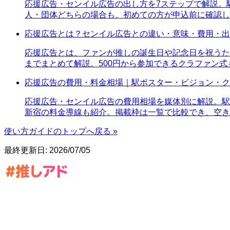
応援広告・センイル広告の出し方を7ステップで解説。
人・団体どちらの場合も、初めての方が申込前に確認し
応援広告とは？センイル広告との違い・意味・費用・出
応援広告とは、ファンが推しの誕生日や記念日を祝うた
までまとめて解説。500円から参加できるクラファン式
応援広告の費用・料金相場｜駅ポスター・ビジョン・ク
応援広告・センイル広告の費用相場を媒体別に解説。駅
新宿の料金導線も紹介。掲載枠は一覧で比較でき、空き
使い方ガイドのトップへ戻る »
最終更新日:
2026/07/05