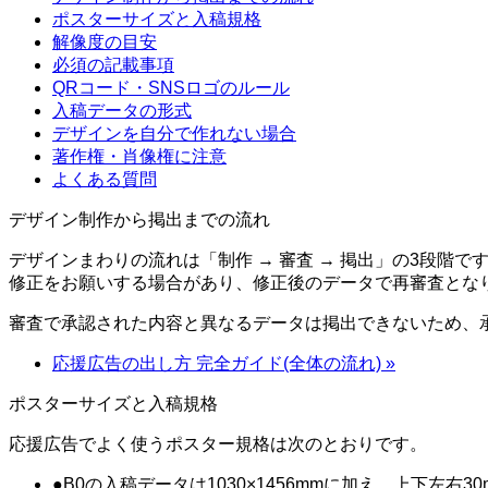
ポスターサイズと入稿規格
解像度の目安
必須の記載事項
QRコード・SNSロゴのルール
入稿データの形式
デザインを自分で作れない場合
著作権・肖像権に注意
よくある質問
デザイン制作から掲出までの流れ
デザインまわりの流れは「制作 → 審査 → 掲出」の3段
修正をお願いする場合があり、修正後のデータで再審査とな
審査で承認された内容と異なるデータは掲出できないため、
応援広告の出し方 完全ガイド(全体の流れ)
»
ポスターサイズと入稿規格
応援広告でよく使うポスター規格は次のとおりです。
●
B0の入稿データは1030×1456mmに加え、上下左右