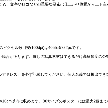
ため、文字やロゴなどの重要な要素は仕上がり位置から上下左右
セル数目安(100dpi)は4055×5732pxです。
場合があります。推しの写真素材はできるだけ高解像度の公式
ルアドレス」を必ず記載してください。個人名義では掲出でき
m×10cm以内に収めます。B0サイズのポスターには最大2個