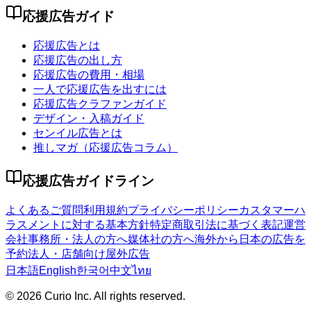
応援広告ガイド
応援広告とは
応援広告の出し方
応援広告の費用・相場
一人で応援広告を出すには
応援広告クラファンガイド
デザイン・入稿ガイド
センイル広告とは
推しマガ（応援広告コラム）
応援広告ガイドライン
よくあるご質問
利用規約
プライバシーポリシー
カスタマーハ
ラスメントに対する基本方針
特定商取引法に基づく表記
運営
会社
事務所・法人の方へ
媒体社の方へ
海外から日本の広告を
予約
法人・店舗向け屋外広告
日本語
English
한국어
中文
ไทย
©
2026
Curio Inc. All rights reserved.